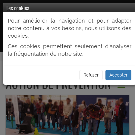
Prev2R.fr
Les cookies
Pour améliorer la navigation et pour adapter
Votre Partenaire Prévention du Risque
notre contenu à vos besoins, nous utilisons des
routier
cookies.
Ces cookies permettent seulement d'analyser
la fréquentation de notre site.
CONCEVOIR UNE
Refuser
Accepter
ACTION DE PREVENTION