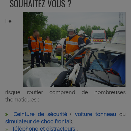
SOUHAITEZ VOUS ?
Le
risque routier comprend de nombreuses
thématiques :
Ceinture de sécurité
(
voiture tonneau
ou
simulateur de choc frontal
),
Téléphone et distracteurs
,