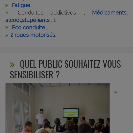
Fatigue
,
Conduites addictives (
Médicaments
,
alcool
,
stupéfiants
, ).
Eco conduite
,
2 roues motorisés
.
QUEL PUBLIC SOUHAITEZ VOUS
SENSIBILISER ?