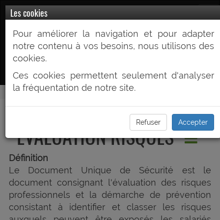
Prev2R.fr
Les cookies
Pour améliorer la navigation et pour adapter
Votre Partenaire Prévention du Risque
notre contenu à vos besoins, nous utilisons des
routier
cookies.
Ces cookies permettent seulement d'analyser
la fréquentation de notre site.
DOCUMENT UNIQUE
Refuser
Accepter
EVALUATION RISQUES
Définition
Le Document Unique de Sécurité est le
document consignant l'évaluation des risques
professionnels et la démarche de prévention
consistant à identifier et classer les risques
auxquels peuvent être exposés les salariés