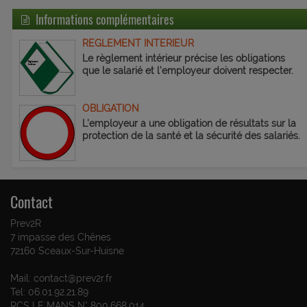
Informations complémentaires
REGLEMENT INTERIEUR
Le règlement intérieur précise les obligations
que le salarié et l'employeur doivent respecter.
OBLIGATION
L'employeur a une obligation de résultats sur la
protection de la santé et la sécurité des salariés.
Contact
Prev2R
7 impasse des Chênes
72160 Sceaux-Sur-Huisne
Mail: contact@prev2r.fr
Tel: 06.01.92.21.89
RCS LE MANS N° 800.668.014