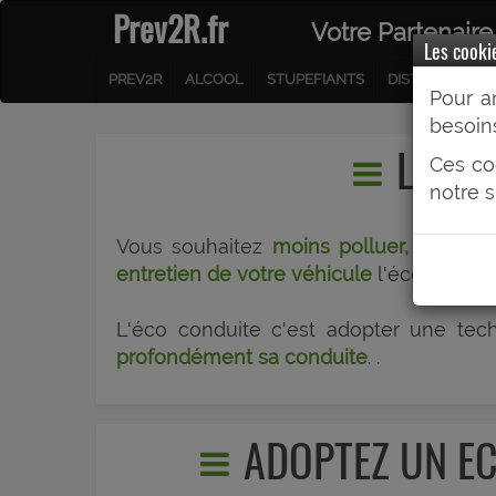
Prev2R.fr
Votre Partenaire
Les cooki
PREV2R
ALCOOL
STUPEFIANTS
DISTRACTEURS
Pour a
besoins
L'ÉCO
Ces co
notre s
Vous souhaitez
moins polluer, moins 
entretien de votre véhicule
l'éco condui
L'éco conduite c'est adopter une te
profondément sa conduite
. .
ADOPTEZ UN 