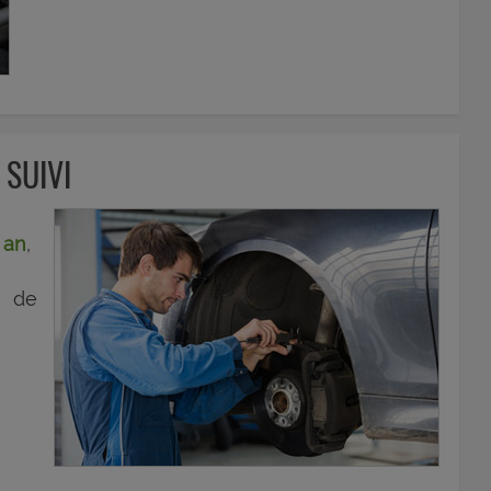
 SUIVI
 an
,
% de