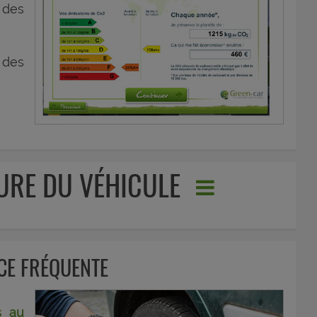
 des
 des
SURE DU VÉHICULE
CE FRÉQUENTE
s au