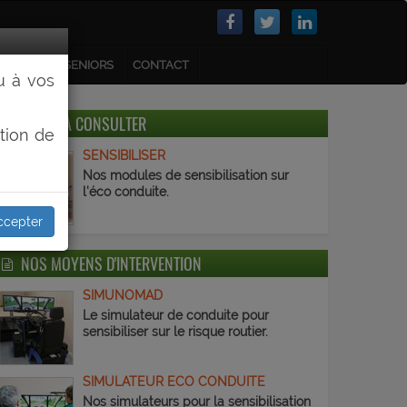
NFANTS
SENIORS
CONTACT
u à vos
PAGES A CONSULTER
tion de
SENSIBILISER
Nos modules de sensibilisation sur
l'éco conduite.
ccepter
NOS MOYENS D'INTERVENTION
SIMUNOMAD
Le simulateur de conduite pour
sensibiliser sur le risque routier.
SIMULATEUR ECO CONDUITE
Nos simulateurs pour la sensibilisation