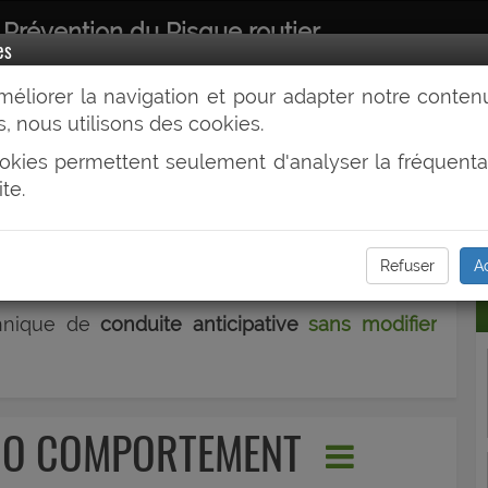
 Prévention du Risque routier
es
SANTE
CEINTURE
CONDUITE
VÉHICULE
AU TRAVAIL
E
méliorer la navigation et pour adapter notre conten
, nous utilisons des cookies.
 CONDUITE
okies permettent seulement d'analyser la fréquenta
ite.
consommer de carburant et réduire le budget
Refuser
A
te répond à votre attente.
chnique de
conduite anticipative
sans modifier
ECO COMPORTEMENT