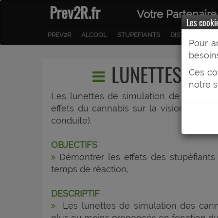
Prev2R.fr
Votre Partenaire
Les cooki
PREV2R
ALCOOL
STUPEFIANTS
DISTRACTEURS
Pour a
besoins
LUNETTES SIM
Ces co
notre s
Les lunettes de simulation de cannabi
effets du cannabis sur la vision (à l’o
conduite).
OBJECTIFS
Démontrer les effets des stupéfiants s
temps de réaction,
DESCRIPTIF
Les lunettes de simulation des cannab
plus ou moins prononcés en fonction du