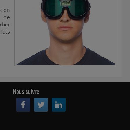
tion
n de
rber
fets
Nous suivre