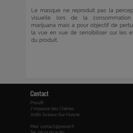
Le masque ne reproduit pas la percep
visuelle lors de la consommatio
marijuana mais a pour objectif de pertu
la vue en vue de sensibiliser sur les ef
du produit.
Contact
Prev2R
7 impasse des Chênes
72160 Sceaux-Sur-Huisne
Mail: contact@prev2r.fr
Tel: 06.01.92.21.89