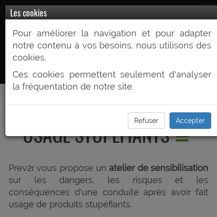
Prev2R.fr
Les cookies
Pour améliorer la navigation et pour adapter
Votre Partenaire Prévention du Risque
notre contenu à vos besoins, nous utilisons des
routier
cookies.
Ces cookies permettent seulement d'analyser
la fréquentation de notre site.
CONDUITE APRES
Refuser
Accepter
USAGE STUPEFIANTS
Prev2r vous propose un
atelier de sensibilisation
sur les dangers, les risques et les
conséquences d'une conduite après avoir fait
usage de produits stupéfiants.