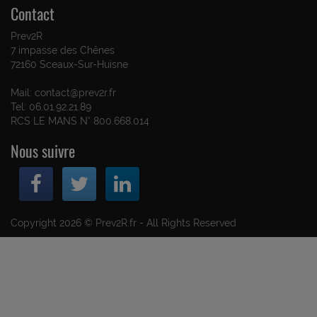
Contact
Prev2R
7 impasse des Chênes
72160 Sceaux-Sur-Huisne
Mail: contact@prev2r.fr
Tel: 06.01.92.21.89
RCS LE MANS N° 800.668.014
Nous suivre
Copyright 2026 © Prev2R.fr - All Rights Reserved