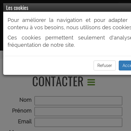
Prev2R.fr
Les cookies
Pour améliorer la navigation et pour adapter 
Votre Partenaire Prévention du Risque
contenu à vos besoins, nous utilisons des cookies
routier
Ces cookies permettent seulement d'analys
fréquentation de notre site.
POUR NOUS
Refuser
Acc
CONTACTER
Nom
Prénom
Email