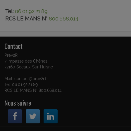
Tel:
06.01.92.21.89
RCS LE MANS N°
800.668.014
Contact
Prev2R
7 impasse des Chênes
72160 Sceaux-Sur-Huisne
Mail: contact@prev2r.fr
Tel: 06.01.92.21.89
RCS LE MANS N° 800.668.014
Nous suivre